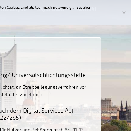
zten Cookies sind als technisch notwendig anzusehen.
leistungen
Referenzen
Kontakt
ung/ Universal­schlichtungs­stelle
flichtet, an Streitbeilegungsverfahren vor
stelle teilzunehmen.
ach dem Digital Services Act –
022/265)
für Nutzer und Behörden nach Art. 11, 12