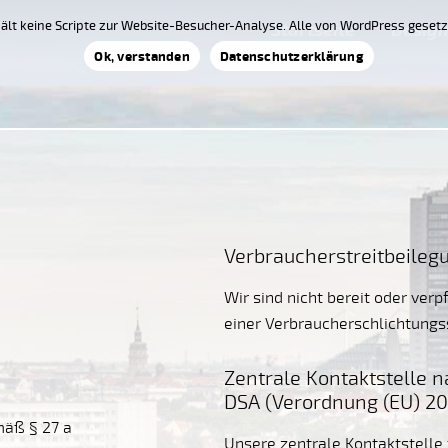
ält keine Scripte zur Website-Besucher-Analyse. Alle von WordPress geset
Startseite
Design
Ok, verstanden
Datenschutzerklärung
Verbraucher­streit­beileg
Wir sind nicht bereit oder verp
einer Verbraucherschlichtungs
Zentrale Kontaktstelle n
DSA (Verordnung (EU) 2
äß § 27 a
Unsere zentrale Kontaktstelle 